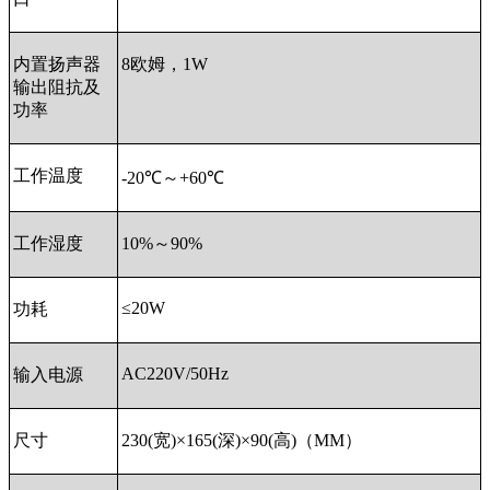
内置扬声器
8
欧姆，
1W
输出阻抗及
功率
工作温度
-20
℃～
+60
℃
工作湿度
10%
～
90%
≤
20W
功耗
AC220V/50Hz
输入电源
尺寸
230(
宽
)
×
165(
深
)
×
90(
高
)
（
MM
）