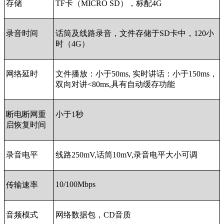
存储
TF
卡（
MICRO SD
），标配
4G
录音时间
话筒及线路录音，文件存储于
SD
卡中，
120
小
时（
4G
）
网络延时
文件播放：小于
50ms,
实时讲话：小于
150ms
，
双向对讲
<80ms,
具有自动缓存功能
断电断网重
小于
1
秒
启恢复时间
录音电平
线路
250mV,
话筒
10mV,
录音电平大小可调
10/100Mbps
传输速率
音频模式
网络数据包，
CD
音质