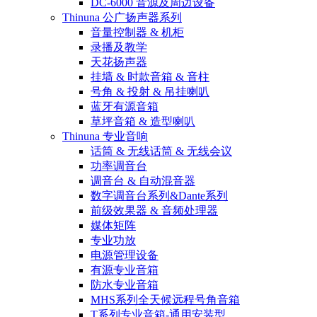
DC-6000 音源及周边设备
Thinuna 公广扬声器系列
音量控制器 & 机柜
录播及教学
天花扬声器
挂墙 & 时款音箱 & 音柱
号角 & 投射 & 吊挂喇叭
蓝牙有源音箱
草坪音箱 & 造型喇叭
Thinuna 专业音响
话筒 & 无线话筒 & 无线会议
功率调音台
调音台 & 自动混音器
数字调音台系列&Dante系列
前级效果器 & 音频处理器
媒体矩阵
专业功放
电源管理设备
有源专业音箱
防水专业音箱
MHS系列全天候远程号角音箱
T系列专业音箱-通用安装型