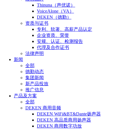
Thinuna（声优诺）
VoiceAlone（VA）
DEKEN（德勤）
资质与证书
专利、软著、高薪产品认定
企业资质、荣誉
安规、认证、检测报告
代理及合作证书
法律声明
新闻
全部
德勤动态
集团新闻
新产品投放
推广信息
产品及方案
全部
DEKEN 商用音频
DEKEN WiFi&BT&Dante扬声器
DEKEN 高品质商用扬声器
DEKEN 商用数字功放