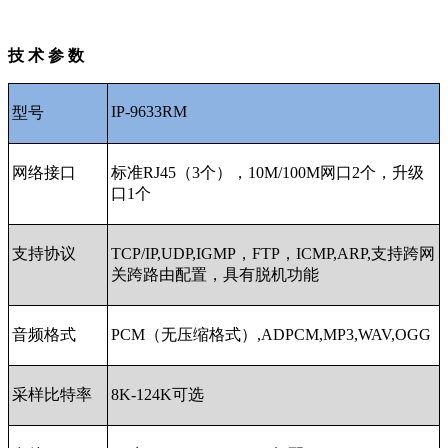
技 术 参 数
IP-9633RM
型号
网络接口
标准
RJ45
（
3
个），
10M/100M
网口
2
个，升级
口
1
个
支持协议
TCP/IP,UDP,IGMP
，
FTP
，
ICMP,ARP,
支持跨网
关跨路由配置，具有脱机功能
音频格式
PCM
（无压缩格式）
,ADPCM,MP3,WAV,OGG
采样比特率
8K-124K
可选