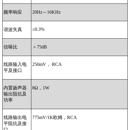
频率响应
20Hz
～
16KHz
≤
0.3%
谐波失真
信噪比
＞
75dB
线路输入电
250mV
，
RCA
平及接口
内置扬声器
8
Ω，
1W
输出阻抗及
功率
线路输出电
775mV/1K
欧姆，
RCA
平阻抗及接
口