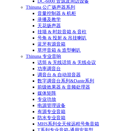
DC-6000 音源及周边设备
Thinuna 公广扬声器系列
音量控制器 & 机柜
录播及教学
天花扬声器
挂墙 & 时款音箱 & 音柱
号角 & 投射 & 吊挂喇叭
蓝牙有源音箱
草坪音箱 & 造型喇叭
Thinuna 专业音响
话筒 & 无线话筒 & 无线会议
功率调音台
调音台 & 自动混音器
数字调音台系列&Dante系列
前级效果器 & 音频处理器
媒体矩阵
专业功放
电源管理设备
有源专业音箱
防水专业音箱
MHS系列全天候远程号角音箱
T系列专业音箱-通用安装型