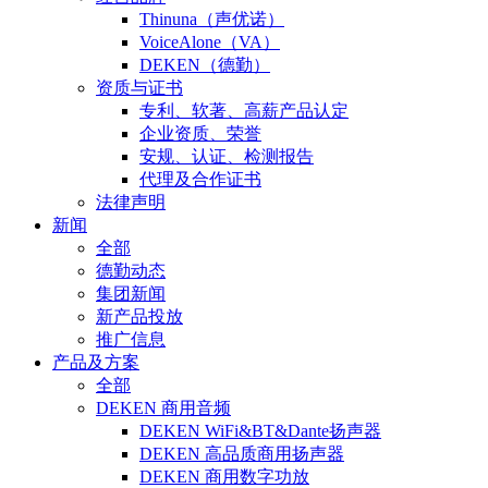
Thinuna（声优诺）
VoiceAlone（VA）
DEKEN（德勤）
资质与证书
专利、软著、高薪产品认定
企业资质、荣誉
安规、认证、检测报告
代理及合作证书
法律声明
新闻
全部
德勤动态
集团新闻
新产品投放
推广信息
产品及方案
全部
DEKEN 商用音频
DEKEN WiFi&BT&Dante扬声器
DEKEN 高品质商用扬声器
DEKEN 商用数字功放