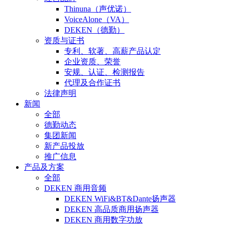
Thinuna（声优诺）
VoiceAlone（VA）
DEKEN（德勤）
资质与证书
专利、软著、高薪产品认定
企业资质、荣誉
安规、认证、检测报告
代理及合作证书
法律声明
新闻
全部
德勤动态
集团新闻
新产品投放
推广信息
产品及方案
全部
DEKEN 商用音频
DEKEN WiFi&BT&Dante扬声器
DEKEN 高品质商用扬声器
DEKEN 商用数字功放