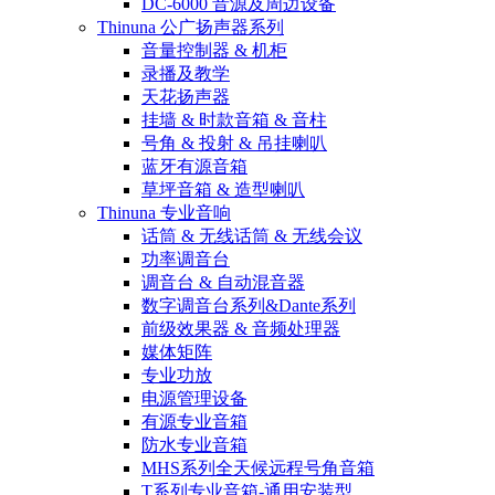
DC-6000 音源及周边设备
Thinuna 公广扬声器系列
音量控制器 & 机柜
录播及教学
天花扬声器
挂墙 & 时款音箱 & 音柱
号角 & 投射 & 吊挂喇叭
蓝牙有源音箱
草坪音箱 & 造型喇叭
Thinuna 专业音响
话筒 & 无线话筒 & 无线会议
功率调音台
调音台 & 自动混音器
数字调音台系列&Dante系列
前级效果器 & 音频处理器
媒体矩阵
专业功放
电源管理设备
有源专业音箱
防水专业音箱
MHS系列全天候远程号角音箱
T系列专业音箱-通用安装型