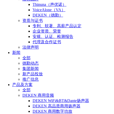
Thinuna（声优诺）
VoiceAlone（VA）
DEKEN（德勤）
资质与证书
专利、软著、高薪产品认定
企业资质、荣誉
安规、认证、检测报告
代理及合作证书
法律声明
新闻
全部
德勤动态
集团新闻
新产品投放
推广信息
产品及方案
全部
DEKEN 商用音频
DEKEN WiFi&BT&Dante扬声器
DEKEN 高品质商用扬声器
DEKEN 商用数字功放