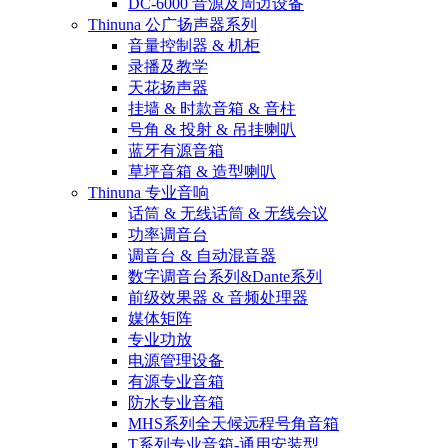
DC-6000 音源及周边设备
Thinuna 公广扬声器系列
音量控制器 & 机柜
录播及教学
天花扬声器
挂墙 & 时款音箱 & 音柱
号角 & 投射 & 吊挂喇叭
蓝牙有源音箱
草坪音箱 & 造型喇叭
Thinuna 专业音响
话筒 & 无线话筒 & 无线会议
功率调音台
调音台 & 自动混音器
数字调音台系列&Dante系列
前级效果器 & 音频处理器
媒体矩阵
专业功放
电源管理设备
有源专业音箱
防水专业音箱
MHS系列全天候远程号角音箱
T系列专业音箱-通用安装型