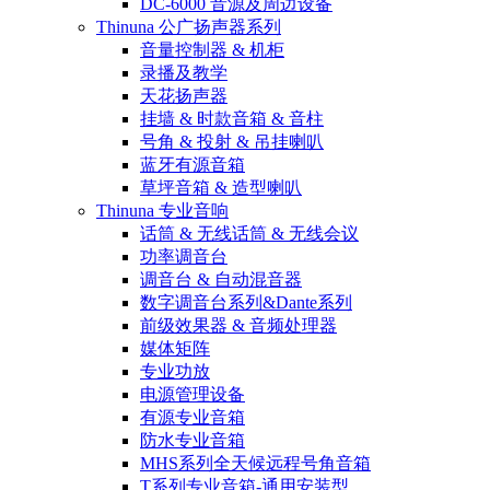
DC-6000 音源及周边设备
Thinuna 公广扬声器系列
音量控制器 & 机柜
录播及教学
天花扬声器
挂墙 & 时款音箱 & 音柱
号角 & 投射 & 吊挂喇叭
蓝牙有源音箱
草坪音箱 & 造型喇叭
Thinuna 专业音响
话筒 & 无线话筒 & 无线会议
功率调音台
调音台 & 自动混音器
数字调音台系列&Dante系列
前级效果器 & 音频处理器
媒体矩阵
专业功放
电源管理设备
有源专业音箱
防水专业音箱
MHS系列全天候远程号角音箱
T系列专业音箱-通用安装型