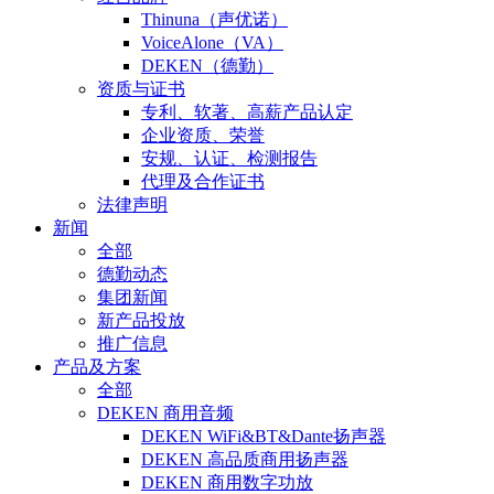
Thinuna（声优诺）
VoiceAlone（VA）
DEKEN（德勤）
资质与证书
专利、软著、高薪产品认定
企业资质、荣誉
安规、认证、检测报告
代理及合作证书
法律声明
新闻
全部
德勤动态
集团新闻
新产品投放
推广信息
产品及方案
全部
DEKEN 商用音频
DEKEN WiFi&BT&Dante扬声器
DEKEN 高品质商用扬声器
DEKEN 商用数字功放