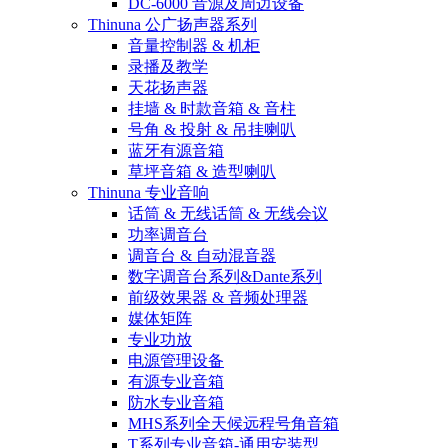
DC-6000 音源及周边设备
Thinuna 公广扬声器系列
音量控制器 & 机柜
录播及教学
天花扬声器
挂墙 & 时款音箱 & 音柱
号角 & 投射 & 吊挂喇叭
蓝牙有源音箱
草坪音箱 & 造型喇叭
Thinuna 专业音响
话筒 & 无线话筒 & 无线会议
功率调音台
调音台 & 自动混音器
数字调音台系列&Dante系列
前级效果器 & 音频处理器
媒体矩阵
专业功放
电源管理设备
有源专业音箱
防水专业音箱
MHS系列全天候远程号角音箱
T系列专业音箱-通用安装型