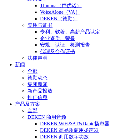
Thinuna（声优诺）
VoiceAlone（VA）
DEKEN（德勤）
资质与证书
专利、软著、高薪产品认定
企业资质、荣誉
安规、认证、检测报告
代理及合作证书
法律声明
新闻
全部
德勤动态
集团新闻
新产品投放
推广信息
产品及方案
全部
DEKEN 商用音频
DEKEN WiFi&BT&Dante扬声器
DEKEN 高品质商用扬声器
DEKEN 商用数字功放